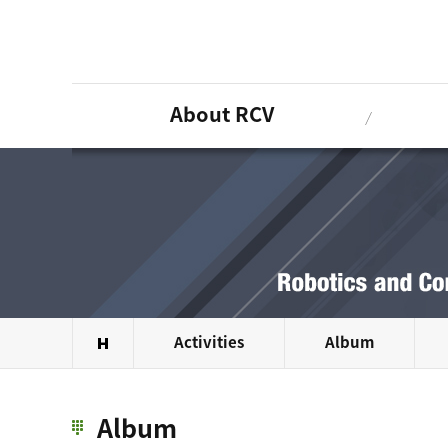
Sketchbook5, 스케치북5
Sketchbook5, 스케치북5
About RCV
Activities
Album
Album