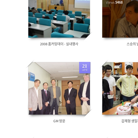
5437
Views
5468
2008 홈커밍데이 - 실내행사
스승의 
21
APR
5542
6161
GM 방문
갑제형 생일