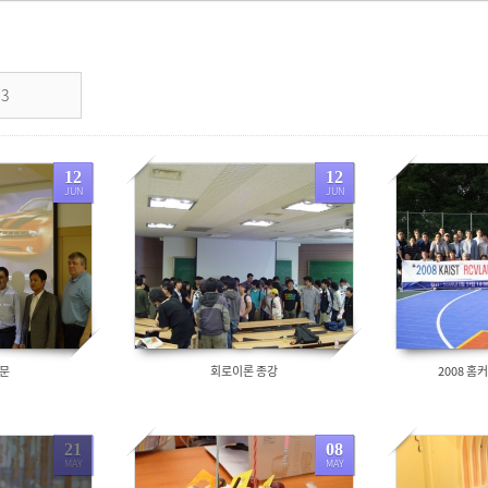
3
12
12
JUN
JUN
5088
5482
방문
회로이론 종강
2008 홈
21
08
MAY
MAY