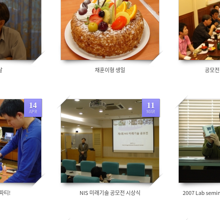
5734
7066
날
채훈이형 생일
공모전
14
11
APR
MAR
6471
6303
파티!
NIS 미래기술 공모전 시상식
2007 Lab semin