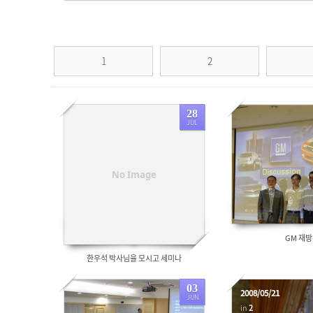
1
2
28
JUL
4288
4952
No Image
GM 재
한우석 박사님을 모시고 세미나
03
2008/05/21
JUN
in
2