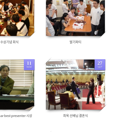
5469
 수상기념 회식
딸기파티
11
27
MAR
SEP
9500
ar best presenter 시상
최욱 선배님 결혼식