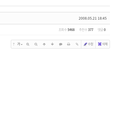
2008.05.21 18:45
조회 수
5468
추천 수
377
댓글
0
가
수정
삭제
?