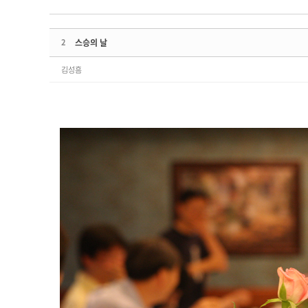
2
스승의 날
김성흠