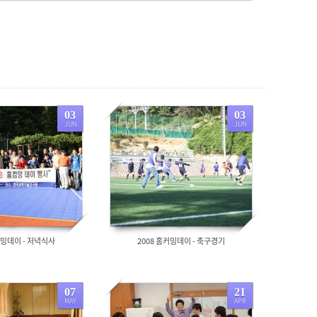
03
03
JUN
JUN
5095
커밍데이 - 저녁식사
2008 홈커밍데이 - 축구경기
07
21
MAY
APR