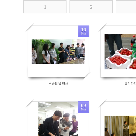
1
2
16
MAY
1727
1658
스승의 날 행사
딸기파티
09
MAY
1755
2061