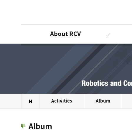
Sketchbook5, 스케치북5
Sketchbook5, 스케치북5
About RCV
Activities
Album
Album