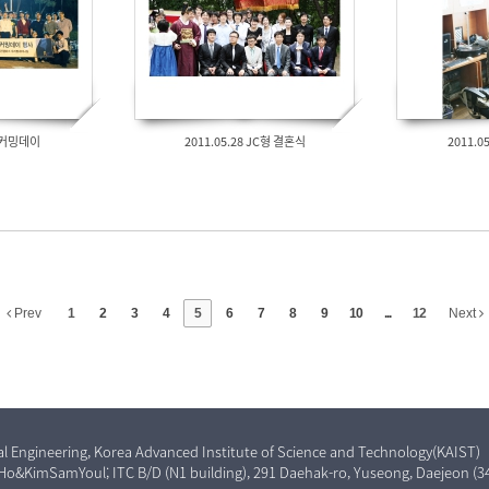
 홈커밍데이
2011.05.28 JC형 결혼식
2011.
Prev
1
2
3
4
5
6
7
8
9
10
...
12
Next
al Engineering, Korea Advanced Institute of Science and Technology(KAIST)