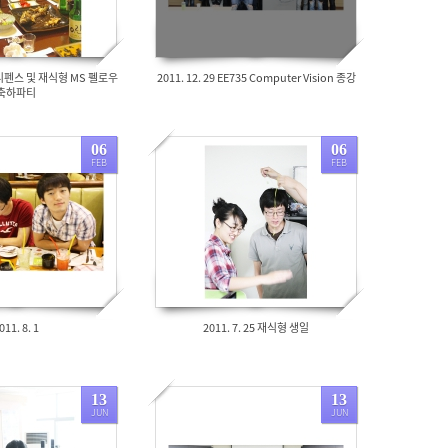
형 디펜스 및 재식형 MS 펠로우
2011. 12. 29 EE735 Computer Vision 종강
축하파티
06
06
FEB
FEB
1552
011. 8. 1
2011. 7. 25 재식형 생일
13
13
JUN
JUN
2758