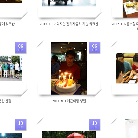
CV 동계 워크샵
2012. 1. 17 디지털 전기자동차 기술 워크샵
2012. 1. 6 윤수
06
06
FEB
FEB
1676
1327
 대둔산 산행
2011. 8. 1 예근이형 생일
2
13
13
JUN
JUN
3108
2484