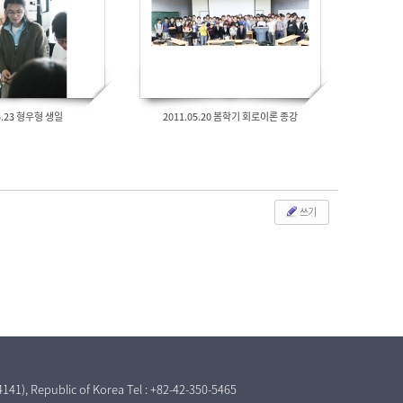
05.23 형우형 생일
2011.05.20 봄학기 회로이론 종강
쓰기
Room #212, KimBeangHo&KimSamYoul; ITC B/D (N1 building), 291 Daehak-ro, Yuseong, Daejeon (34141), Republic of Korea Tel : +82-42-350-5465