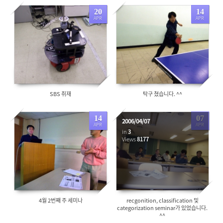
20
14
APR
APR
8977
8154
SBS 취재
탁구 쳤습니다. ^^
14
07
2006/04/07
APR
APR
in
3
7644
Views
8177
4월 2번째 주 세미나
recgonition, classification 및
categorization seminar가 있었습니다.
^^