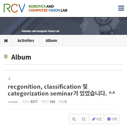
Sketchbook5, 스케치북5
Sketchbook5, 스케치북5
Activities
Album
Album
3
recgonition, classification 및
categorization seminar가 있었습니다. ^^
master
조회 수
8177
추천 수
916
댓글
0
수정
삭제