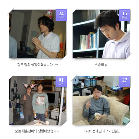
24
15
MAY
MAY
8037
5810
형우 형의 생일이였습니다. ^^
스승의 날
01
27
MAY
APR
5805
7820
오늘 채훈선배의 생일이었습니다.
이시화 선배님 다녀가신날..