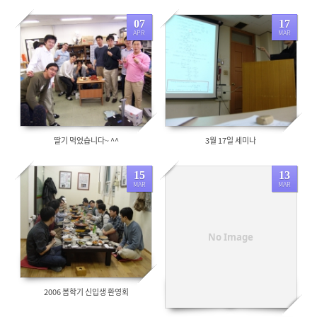
07
17
APR
MAR
6450
7759
딸기 먹었습니다~ ^^
3월 17일 세미나
15
13
MAR
MAR
9236
9017
No Image
2006 봄학기 신입생 환영회