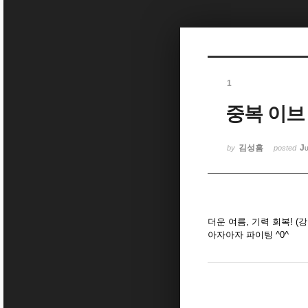
Sketchbook5, 스케치북5
1
중복 이브
Sketchbook5, 스케치북5
김성흠
Ju
by
posted
더운 여름, 기력 회복! (
아자아자 파이팅 ^0^