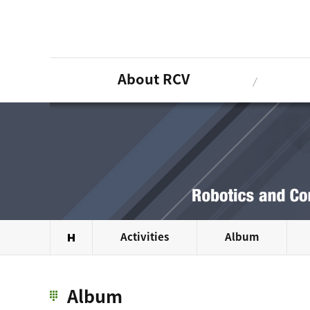
Sketchbook5, 스케치북5
Sketchbook5, 스케치북5
About RCV
Activities
Album
Album