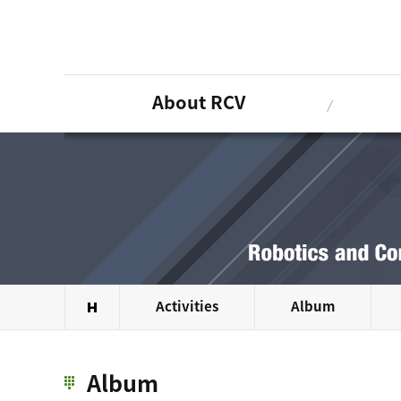
Sketchbook5, 스케치북5
Sketchbook5, 스케치북5
About RCV
Activities
Album
Album